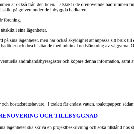
drummen är också från den tiden. Tätskikt i de orenoverade badrummen fin
a tätskikt på golven under de inbyggda badkaren.
år förening.
tätskikt i sina lägenheter.
dard på sina lägenheter, men har också skyldighet att anpassa sitt bruk 
ta badtider och dusch sittande med minimal nedstänkning av väggarna. 
tuella andrahandshyresgäster och köpare denna information, samt att i 
r och bostadsrättshavare. I toalett får endast vatten, toalettpapper, så
 RENOVERING OCH TILLBYGGNAD
ina lägenheter ska skriva en projektbeskrivning och söka tillstånd hos 