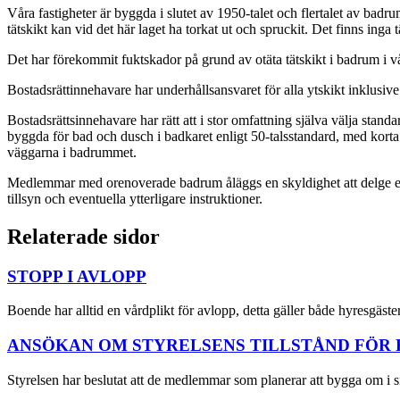
Våra fastigheter är byggda i slutet av 1950-talet och flertalet av ba
tätskikt kan vid det här laget ha torkat ut och spruckit. Det finns ing
Det har förekommit fuktskador på grund av otäta tätskikt i badrum i v
Bostadsrättinnehavare har underhållsansvaret för alla ytskikt inklusive 
Bostadsrättsinnehavare har rätt att i stor omfattning själva välja stan
byggda för bad och dusch i badkaret enligt 50-talsstandard, med kor
väggarna i badrummet.
Medlemmar med orenoverade badrum åläggs en skyldighet att delge even
tillsyn och eventuella ytterligare instruktioner.
Relaterade sidor
STOPP I AVLOPP
Boende har alltid en vårdplikt för avlopp, detta gäller både hyresgäste
ANSÖKAN OM STYRELSENS TILLSTÅND FÖR
Styrelsen har beslutat att de medlemmar som planerar att bygga om i s