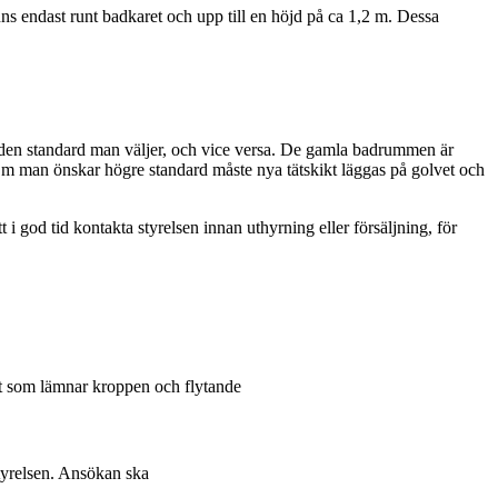
ns endast runt badkaret och upp till en höjd på ca 1,2 m. Dessa
till den standard man väljer, och vice versa. De gamla badrummen är
Om man önskar högre standard måste nya tätskikt läggas på golvet och
god tid kontakta styrelsen innan uthyrning eller försäljning, för
dant som lämnar kroppen och flytande
styrelsen. Ansökan ska